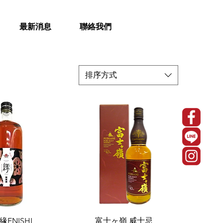
最新消息
聯絡我們
排序方式
緣ENISHI
富士ヶ嶺 威士忌