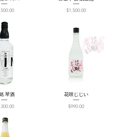
格
價格
,500.00
$1,500.00
銘 琴酒
花咲じじい
格
價格
,300.00
$990.00