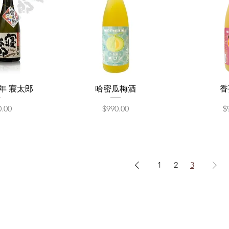
年 寢太郎
哈密瓜梅酒
香
價格
0.00
$990.00
$
1
2
3