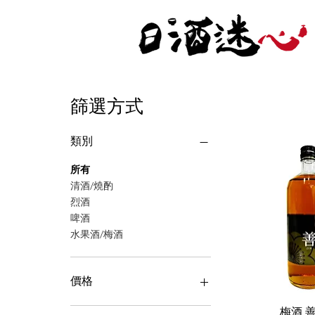
篩選方式
類別
所有
清酒/燒酌
烈酒
啤酒
水果酒/梅酒
價格
梅酒 善