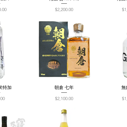
價格
價
0.00
$2,200.00
$1
伏特加
朝倉 七年
無
價格
價
.00
$2,100.00
$1