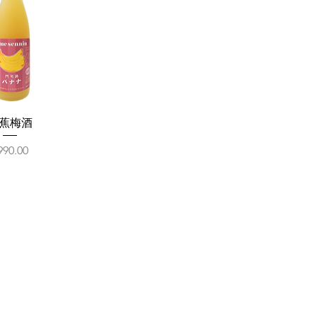
蕉梅酒
價格
990.00