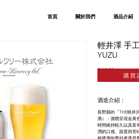
首頁
關於我們
酒品介紹
輕井澤 手
YUZU
價
$100.00
購買
格
酒造介紹：
長野縣的「THE軽井
酒）：酒體呈現金黃色
時間維持較久以及富
潤的口感、甜度與苦
格啤酒的愛好者還是