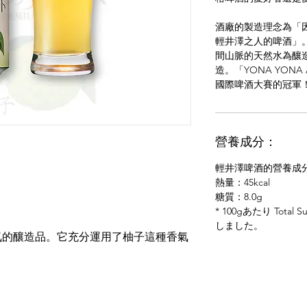
酒廠的製造理念為「
輕井澤之人的啤酒」
間山脈的天然水為釀
造。「YONA YON
國際啤酒大賽的冠軍
營養成分：
輕井澤啤酒的營養成
熱量：45kcal
糖質：8.0g
* 100gあたり Total
しました。
氣的釀造品。它充分運用了柚子這種香氣