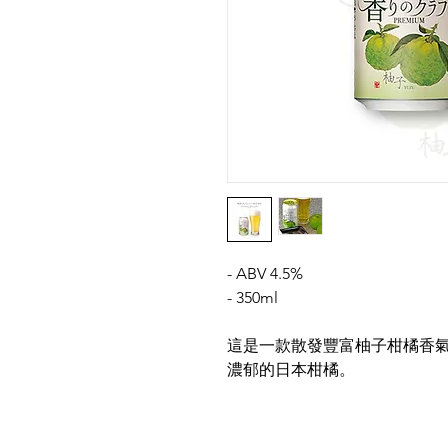
- ABV 4.5%
- 350ml
這是一款散發豐富柚子柑橘香
濃郁的日本柑橘。