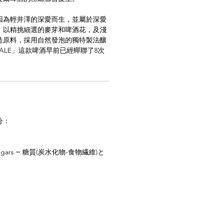
因為輕井澤的深愛而生，並屬於深愛
。以精挑細選的麥芽和啤酒花，及淺
造原料，採用自然發泡的獨特製法釀
A ALE」這款啤酒早前已經蟬聯了8次
！
分：
 Sugars = 糖質(炭水化物-食物繊維)と