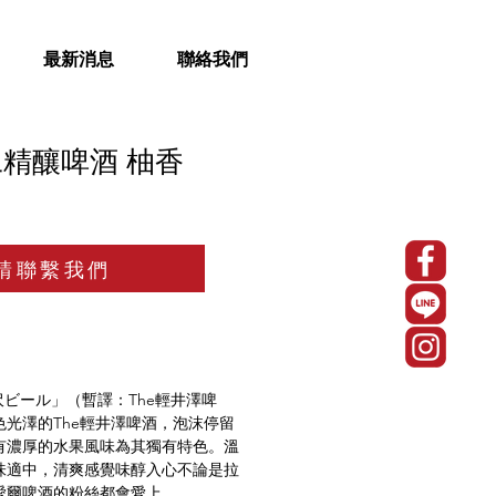
最新消息
聯絡我們
工精釀啤酒 柚香
請聯繫我們
沢ビール」（暫譯：The輕井澤啤
光澤的The輕井澤啤酒，泡沫停留
有濃厚的水果風味為其獨有特色。溫
味適中，清爽感覺味醇入心不論是拉
愛爾啤酒的粉絲都會愛上。