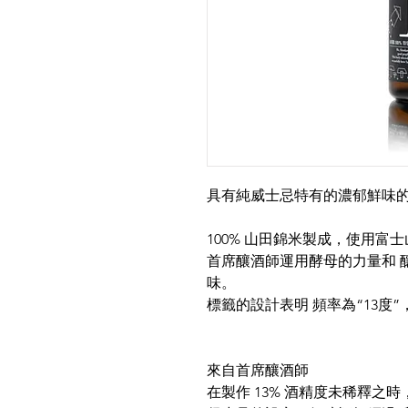
具有純威士忌特有的濃郁鮮味
100% 山田錦米製成，使用富
首席釀酒師運用酵母的力量和 
味。
標籤的設計表明 頻率為“13度
來自首席釀酒師
在製作 13% 酒精度未稀釋之