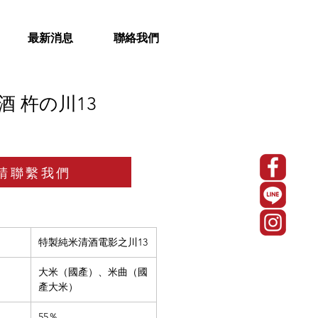
最新消息
聯絡我們
酒 杵の川13
請聯繫我們
特製純米清酒電影之川13
大米（國產）、米曲（國
產大米）
55％