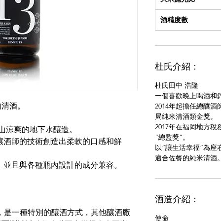
酒精度數
杜氏介紹：
杜氏田中 浩隆
一個喜歡晚上喝酒和
的清酒。
2014年起擔任總釀
局純米清酒類金獎。
2017年在福岡地方
士山涼爽的地下水釀造。
“總監獎”。
釀酒師的技術創造出柔軟的口感和鮮
以“讓生活幸福”為
適合佐餐的純米清酒
”，並且與各種瓶內設計的成分兼容。
酒造介紹：
時，是一種特別的釀酒方式，其他釀酒廠
使命