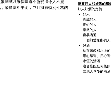
反覆測試以確保味道不會變得令人不滿
培養好人
和
好酒
的釀
氣，酸度當相平衡，並且擁有特別性格的
好人好酒的定義
好人
真誠的人
細心的人
卑微的人
容易溝通
一個熱愛家鄉的人
好酒
粘在米飯和水上的
用心釀造、用心運
永恆的清酒
適合搭配任何菜餚
當地人喜愛的清酒
110台北市信義區忠孝東路五段
聯
524巷1弄10號​
營