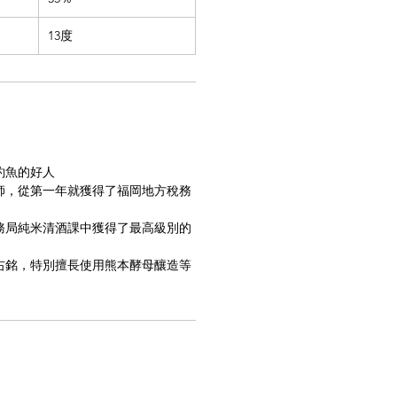
13度
釣魚的好人
酒師，從第一年就獲得了福岡地方稅務
稅務局純米清酒課中獲得了最高級別的
座右銘，特別擅長使用熊本酵母釀造等
。